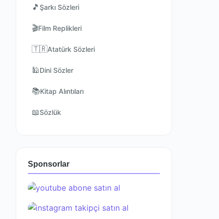
🎵
Şarkı Sözleri
🎬
Film Replikleri
🇹🇷
Atatürk Sözleri
🕌
Dini Sözler
📚
Kitap Alıntıları
📖
Sözlük
Sponsorlar