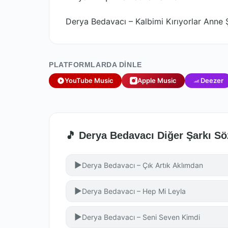
Derya Bedavacı – Kalbimi Kırıyorlar Anne Ş
PLATFORMLARDA DINLE
YouTube Music
Apple Music
Deezer
🎵 Derya Bedavacı Diğer Şarkı Sö
▶
Derya Bedavacı – Çık Artık Aklımdan
▶
Derya Bedavacı – Hep Mi Leyla
▶
Derya Bedavacı – Seni Seven Kimdi