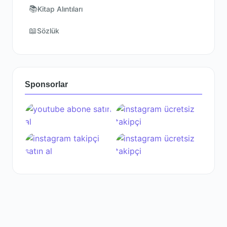
📚
Kitap Alıntıları
📖
Sözlük
Sponsorlar