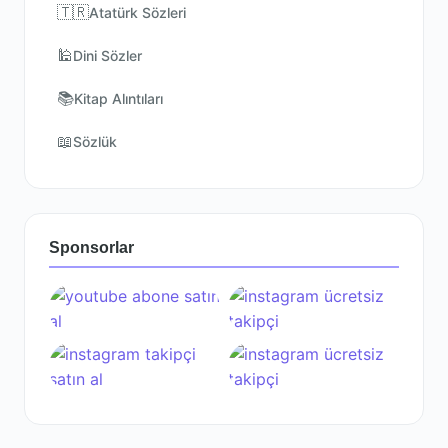
🇹🇷
Atatürk Sözleri
🕌
Dini Sözler
📚
Kitap Alıntıları
📖
Sözlük
Sponsorlar