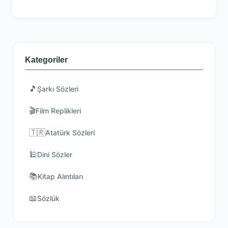
Kategoriler
🎵
Şarkı Sözleri
🎬
Film Replikleri
🇹🇷
Atatürk Sözleri
🕌
Dini Sözler
📚
Kitap Alıntıları
📖
Sözlük