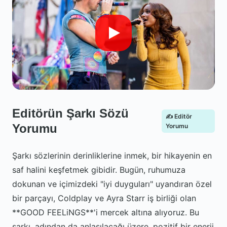
Editörün Şarkı Sözü
✍️ Editör
Yorumu
Yorumu
Şarkı sözlerinin derinliklerine inmek, bir hikayenin en
saf halini keşfetmek gibidir. Bugün, ruhumuza
dokunan ve içimizdeki "iyi duyguları" uyandıran özel
bir parçayı, Coldplay ve Ayra Starr iş birliği olan
**GOOD FEELiNGS**'i mercek altına alıyoruz. Bu
şarkı, adından da anlaşılacağı üzere, pozitif bir enerji