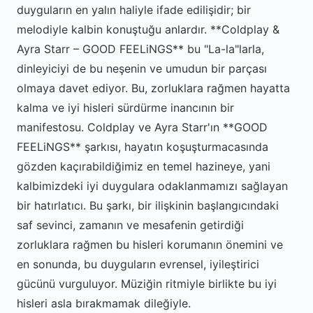
duyguların en yalın haliyle ifade edilişidir; bir
melodiyle kalbin konuştuğu anlardır. **Coldplay &
Ayra Starr – GOOD FEELiNGS** bu "La-la"larla,
dinleyiciyi de bu neşenin ve umudun bir parçası
olmaya davet ediyor. Bu, zorluklara rağmen hayatta
kalma ve iyi hisleri sürdürme inancının bir
manifestosu. Coldplay ve Ayra Starr'ın **GOOD
FEELiNGS** şarkısı, hayatın koşuşturmacasında
gözden kaçırabildiğimiz en temel hazineye, yani
kalbimizdeki iyi duygulara odaklanmamızı sağlayan
bir hatırlatıcı. Bu şarkı, bir ilişkinin başlangıcındaki
saf sevinci, zamanın ve mesafenin getirdiği
zorluklara rağmen bu hisleri korumanın önemini ve
en sonunda, bu duyguların evrensel, iyileştirici
gücünü vurguluyor. Müziğin ritmiyle birlikte bu iyi
hisleri asla bırakmamak dileğiyle.