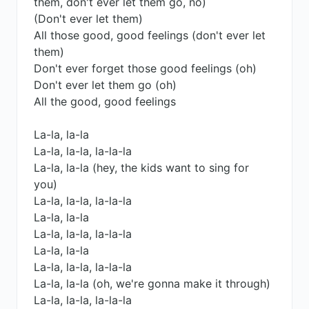
them, don't ever let them go, no)
(Don't ever let them)
All those good, good feelings (don't ever let
them)
Don't ever forget those good feelings (oh)
Don't ever let them go (oh)
All the good, good feelings
La-la, la-la
La-la, la-la, la-la-la
La-la, la-la (hey, the kids want to sing for
you)
La-la, la-la, la-la-la
La-la, la-la
La-la, la-la, la-la-la
La-la, la-la
La-la, la-la, la-la-la
La-la, la-la (oh, we're gonna make it through)
La-la, la-la, la-la-la