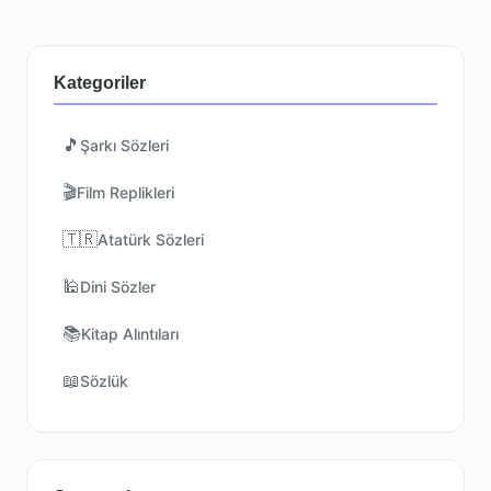
Kategoriler
🎵
Şarkı Sözleri
🎬
Film Replikleri
🇹🇷
Atatürk Sözleri
🕌
Dini Sözler
📚
Kitap Alıntıları
📖
Sözlük