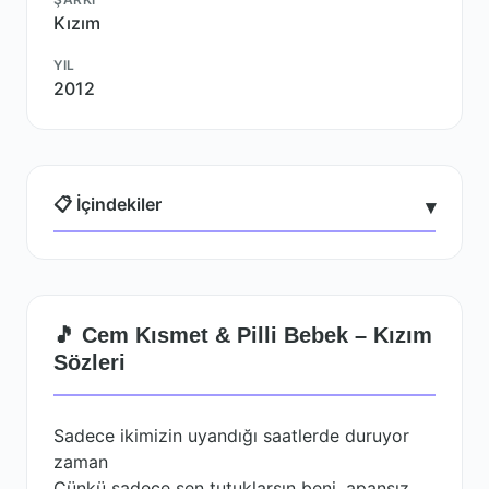
Kızım
YIL
2012
📋 İçindekiler
▾
🎵 Cem Kısmet & Pilli Bebek – Kızım
Sözleri
Sadece ikimizin uyandığı saatlerde duruyor
zaman
Çünkü sadece sen tutuklarsın beni, apansız