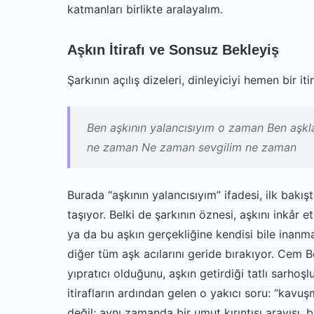
katmanları birlikte aralayalım.
Aşkın İtirafı ve Sonsuz Bekleyiş
Şarkının açılış dizeleri, dinleyiciyi hemen bir it
Ben aşkının yalancısıyım o zaman Ben aşk
ne zaman Ne zaman sevgilim ne zaman
Burada “aşkının yalancısıyım” ifadesi, ilk bakış
taşıyor. Belki de şarkının öznesi, aşkını inkâ
ya da bu aşkın gerçekliğine kendisi bile inanma
diğer tüm aşk acılarını geride bırakıyor. Cem Be
yıpratıcı olduğunu, aşkın getirdiği tatlı sarhoş
itirafların ardından gelen o yakıcı soru: “ka
değil; aynı zamanda bir umut kırıntısı arayışı, be