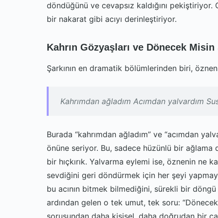
döndüğünü ve cevapsız kaldığını pekiştiriyor. 
bir nakarat gibi acıyı derinleştiriyor.
Kahrın Gözyaşları ve Dönecek Misin
Şarkının en dramatik bölümlerinden biri, öznen
Kahrımdan ağladım Acımdan yalvardım Su
Burada “kahrımdan ağladım” ve “acımdan yalvar
önüne seriyor. Bu, sadece hüzünlü bir ağlama 
bir hıçkırık. Yalvarma eylemi ise, öznenin ne k
sevdiğini geri döndürmek için her şeyi yapmay
bu acının bitmek bilmediğini, sürekli bir döng
ardından gelen o tek umut, tek soru: “Dönece
sorusundan daha kişisel, daha doğrudan bir çağ