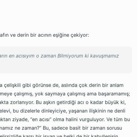
irafın ve derin bir acının eşiğine çekiyor:
ların en acısıyım o zaman Bilmiyorum ki kavuşmamız
ta çelişkili gibi görünse de, aslında çok derin bir anlam
r etmeye çalışmış, yok saymaya çalışmış ama başaramamış;
kta zorlanıyor. Bu aşkın getirdiği acı o kadar büyük ki,
levi, bu dizelerle dinleyiciye, yaşanan ilişkinin ne denli
luktan ziyade, “en acısı” olma halini vurguluyor. Ve tüm bu
vuşmamız ne zaman?” Bu, sadece basit bir zaman sorusu
lirsizliğe karşı bir isyan ve belki de bir kabullenişin