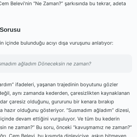
Cem Belevi’nin “Ne Zaman?” şarkısında bu tekrar, adeta
 Sorusu
in içinde bulunduğu acıyı dışa vuruşunu anlatıyor:
smadım ağladım Döneceksin ne zaman?
dım” ifadeleri, yaşanan trajedinin boyutunu gözler
değil, aynı zamanda kederden, çaresizlikten kaynaklanan
adar çaresiz olduğunu, gururunu bir kenara bırakıp
a hazır olduğunu gösteriyor. “Susmadım ağladım” dizesi,
ü içinde devam ettiğini vurguluyor. Ve tüm bu kederin
ksin ne zaman?” Bu soru, önceki “kavuşmamız ne zaman?”
rı. Cem Belevi, bu kısımda dinleyiciye, aşkın bitmeyen