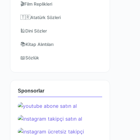
🎬
Film Replikleri
🇹🇷
Atatürk Sözleri
🕌
Dini Sözler
📚
Kitap Alıntıları
📖
Sözlük
Sponsorlar