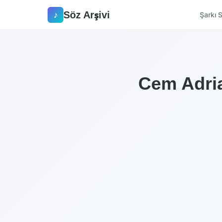
Söz Arşivi
♪
Şarkı S
Cem Adria