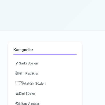
Kategoriler
🎵
Şarkı Sözleri
🎬
Film Replikleri
🇹🇷
Atatürk Sözleri
🕌
Dini Sözler
📚
Kitap Alıntıları