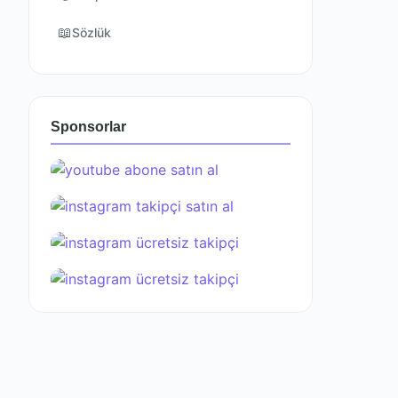
📖
Sözlük
Sponsorlar