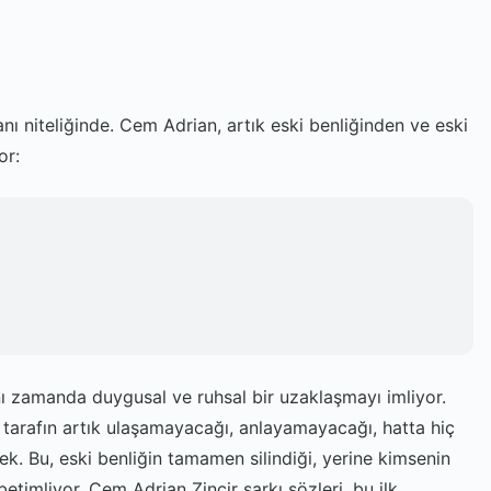
lanı niteliğinde. Cem Adrian, artık eski benliğinden ve eski
or:
aynı zamanda duygusal ve ruhsal bir uzaklaşmayı imliyor.
ı tarafın artık ulaşamayacağı, anlayamayacağı, hatta hiç
. Bu, eski benliğin tamamen silindiği, yerine kimsenin
betimliyor. Cem Adrian Zincir şarkı sözleri, bu ilk