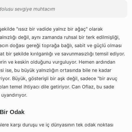
ç dolusu sevgiye muhtacım
ekilde "ıssız bir vadide yalnız bir ağaç" olarak
lnızlığı değil, aynı zamanda ruhsal bir terk edilmişliği,
ğacın doğası gereği toprağa bağlı, sabit ve güçlü olması
t bir şekilde kırılganlığı ve savunmasızlığı temsil ediyor.
i derin ve keskin olduğunu vurguluyor. Hemen ardından
i ise, bu büyük yalnızlığın ortasında bile ne kadar
yor. Büyük, gösterişli bir aşk değil, sadece "bir avuç
lan temel ihtiyacı dile getiriyor. Can Oflaz, bu sade
 uyandırıyor.
 Bir Odak
lere karşı duruşu ve iç dünyasının tek odak noktası