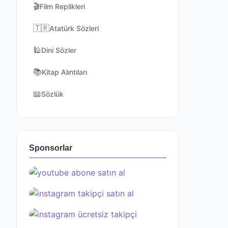
🎬
Film Replikleri
🇹🇷
Atatürk Sözleri
🕌
Dini Sözler
📚
Kitap Alıntıları
📖
Sözlük
Sponsorlar