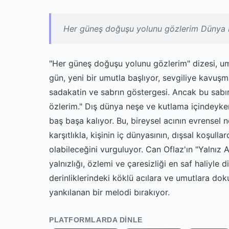
Her güneş doğuşu yolunu gözlerim Dünya 
"Her güneş doğuşu yolunu gözlerim" dizesi, um
gün, yeni bir umutla başlıyor, sevgiliye kavuş
sadakatin ve sabrın göstergesi. Ancak bu sabır
özlerim." Dış dünya neşe ve kutlama içindeyken
baş başa kalıyor. Bu, bireysel acının evrensel n
karşıtlıkla, kişinin iç dünyasının, dışsal koşul
olabileceğini vurguluyor. Can Oflaz'ın "Yalnız Ağ
yalnızlığı, özlemi ve çaresizliği en saf haliyle 
derinliklerindeki köklü acılara ve umutlara dok
yankılanan bir melodi bırakıyor.
PLATFORMLARDA DINLE