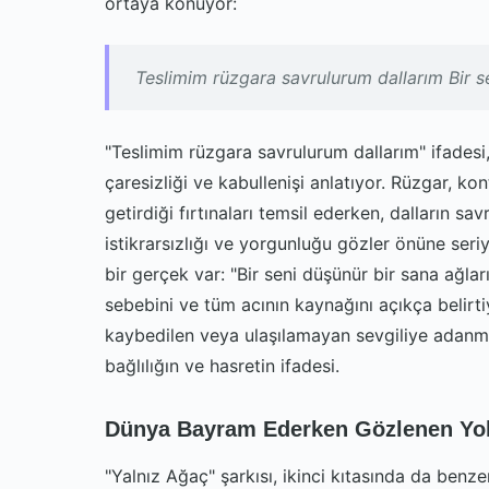
ortaya konuyor:
Teslimim rüzgara savrulurum dallarım Bir s
"Teslimim rüzgara savrulurum dallarım" ifadesi,
çaresizliği ve kabullenişi anlatıyor. Rüzgar, ko
getirdiği fırtınaları temsil ederken, dalların sa
istikrarsızlığı ve yorgunluğu gözler önüne ser
bir gerçek var: "Bir seni düşünür bir sana ağları
sebebini ve tüm acının kaynağını açıkça belirti
kaybedilen veya ulaşılamayan sevgiliye adanmış 
bağlılığın ve hasretin ifadesi.
Dünya Bayram Ederken Gözlenen Yol
"Yalnız Ağaç" şarkısı, ikinci kıtasında da benzer