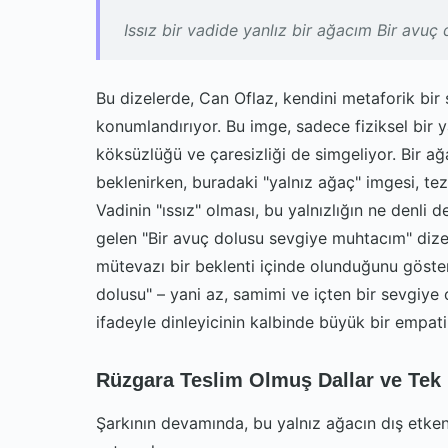
Issız bir vadide yanlız bir ağacım Bir avu
Bu dizelerde, Can Oflaz, kendini metaforik bir ş
konumlandırıyor. Bu imge, sadece fiziksel bir ya
köksüzlüğü ve çaresizliği de simgeliyor. Bir a
beklenirken, buradaki "yalnız ağaç" imgesi, teza
Vadinin "ıssız" olması, bu yalnızlığın ne denl
gelen "Bir avuç dolusu sevgiye muhtacım" dizes
mütevazı bir beklenti içinde olunduğunu gösteri
dolusu" – yani az, samimi ve içten bir sevgiye o
ifadeyle dinleyicinin kalbinde büyük bir empati
Rüzgara Teslim Olmuş Dallar ve Tek
Şarkının devamında, bu yalnız ağacın dış etken