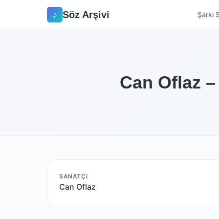
Söz Arşivi
♪
Şarkı S
Can Oflaz –
SANATÇI
Can Oflaz