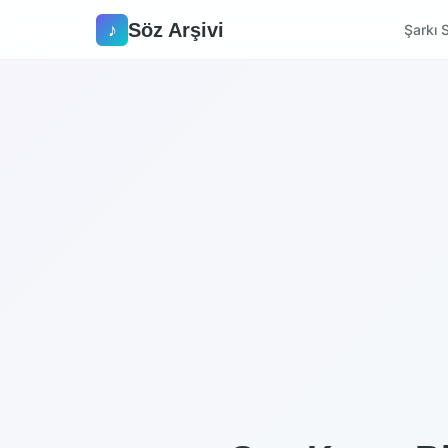
Söz Arşivi
♪
Şarkı S