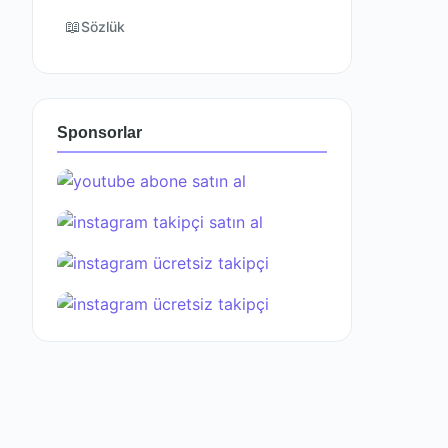
📖
Sözlük
Sponsorlar