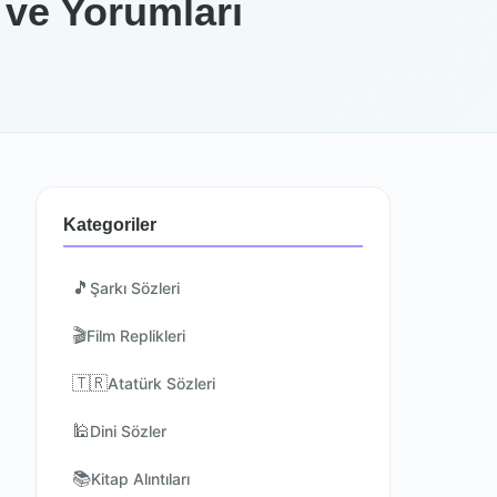
 ve Yorumları
Kategoriler
🎵
Şarkı Sözleri
🎬
Film Replikleri
🇹🇷
Atatürk Sözleri
🕌
Dini Sözler
📚
Kitap Alıntıları