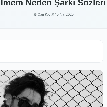
lmem Neden Şarkı Sözleri
🎤 Can Koç
🕒 15 Nis 2025