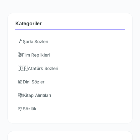
Kategoriler
🎵
Şarkı Sözleri
🎬
Film Replikleri
🇹🇷
Atatürk Sözleri
🕌
Dini Sözler
📚
Kitap Alıntıları
📖
Sözlük