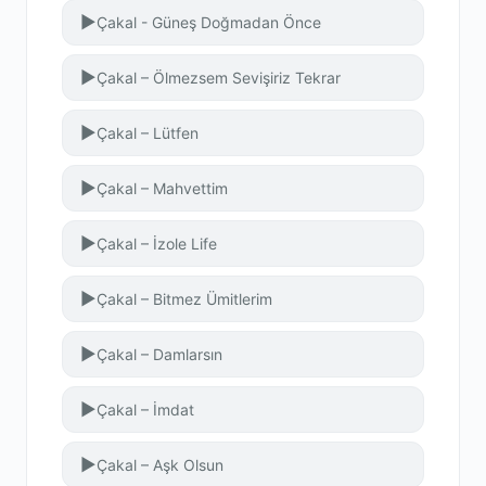
▶
Çakal - Güneş Doğmadan Önce
▶
Çakal – Ölmezsem Sevişiriz Tekrar
▶
Çakal – Lütfen
▶
Çakal – Mahvettim
▶
Çakal – İzole Life
▶
Çakal – Bitmez Ümitlerim
▶
Çakal – Damlarsın
▶
Çakal – İmdat
▶
Çakal – Aşk Olsun