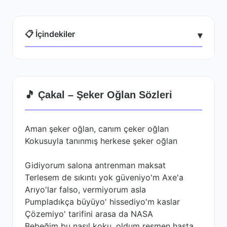
📋 İçindekiler
▾
🎵 Çakal – Şeker Oğlan Sözleri
Aman şeker oğlan, canım çeker oğlan
Kokusuyla tanınmış herkese şeker oğlan
Gidiyorum salona antrenman maksat
Terlesem de sıkıntı yok güveniyo'm Axe'a
Arıyo'lar falso, vermiyorum asla
Pumpladıkça büyüyo' hissediyo'm kaslar
Çözemiyo' tarifini arasa da NASA
Bebeğim bu nasıl koku, oldum resmen hasta