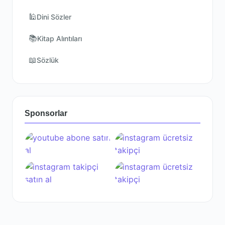
🕌
Dini Sözler
📚
Kitap Alıntıları
📖
Sözlük
Sponsorlar