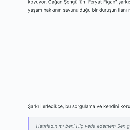
koyuyor. Çağan Şengül'ün "Feryat Figan" şarkısın
yaşam hakkının savunulduğu bir duruşun ilanı n
Şarkı ilerledikçe, bu sorgulama ve kendini kor
Hatırladın mı beni Hiç veda edemem Sen g