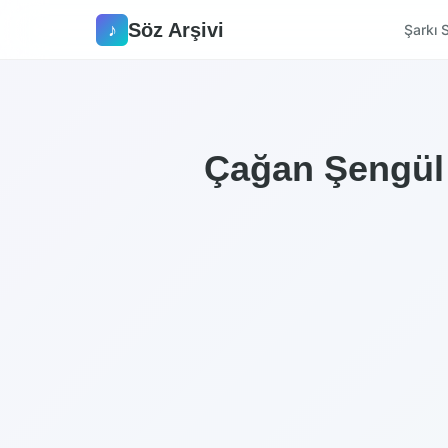
Söz Arşivi
♪
Şarkı S
Çağan Şengül -