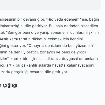
ndişesinin bir devamı gibi. "Hiç veda edemem" ise, bağın
kansızlığını dile getiriyor. Bu, hala derinden hissedilen
Ancak "Sen gör beni diye yanıp sönemem" cümlesi, ilişkinin
Artık karşı tarafın dikkatini çekmek için kendini
iğini gösteriyor. "O hoyrat denizlerinde ben yüzemem"
linin ne denli yıpratıcı, zorlayıcı ve belki de yıkıcı
er", kaotik bir ilişkinin, istikrarsız duygusal durumların
kıcı, artık bu çalkantılı sularda hayatta kalamayacağını
 zorlu gerçekliği cesurca dile getiriyor.
n Çığlığı