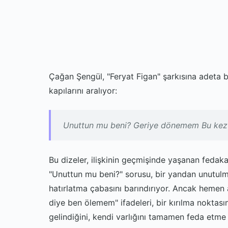
Çağan Şengül, "Feryat Figan" şarkısına adeta bi
kapılarını aralıyor:
Unuttun mu beni? Geriye dönemem Bu kez
Bu dizeler, ilişkinin geçmişinde yaşanan fedakarl
"Unuttun mu beni?" sorusu, bir yandan unutul
hatırlatma çabasını barındırıyor. Ancak heme
diye ben ölemem" ifadeleri, bir kırılma noktasını
gelindiğini, kendi varlığını tamamen feda etm