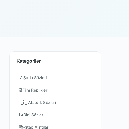
Kategoriler
🎵
Şarkı Sözleri
🎬
Film Replikleri
🇹🇷
Atatürk Sözleri
🕌
Dini Sözler
📚
Kitap Alıntıları