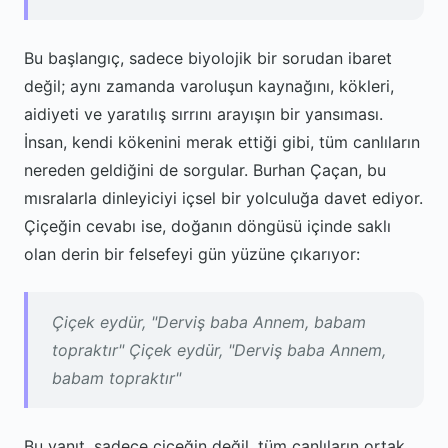
Bu başlangıç, sadece biyolojik bir sorudan ibaret
değil; aynı zamanda varoluşun kaynağını, kökleri,
aidiyeti ve yaratılış sırrını arayışın bir yansıması.
İnsan, kendi kökenini merak ettiği gibi, tüm canlıların
nereden geldiğini de sorgular. Burhan Çaçan, bu
mısralarla dinleyiciyi içsel bir yolculuğa davet ediyor.
Çiçeğin cevabı ise, doğanın döngüsü içinde saklı
olan derin bir felsefeyi gün yüzüne çıkarıyor:
Çiçek eydür, "Derviş baba Annem, babam
topraktır" Çiçek eydür, "Derviş baba Annem,
babam topraktır"
Bu yanıt, sadece çiçeğin değil, tüm canlıların ortak