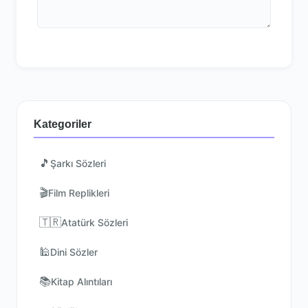
Kategoriler
🎵
Şarkı Sözleri
🎬
Film Replikleri
🇹🇷
Atatürk Sözleri
🕌
Dini Sözler
📚
Kitap Alıntıları