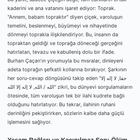
kaderini ve ana vatanını işaret ediyor: Toprak.
"Annem, babam topraktır" diyen çiçek, varoluşun
temelini, beslenmeyi, büyümeyi ve nihayetinde
dönmeyi toprakla ilişkilendiriyor. Bu, insanın da
topraktan geldiği ve toprağa döneceği gerçeğini
hatırlatan, tevazu ve kabulleniş dolu bir ifade.
Burhan Çaçan'ın yorumuyla bu mısralar, dinleyeni
adeta toprağın şefkatli kollarına bırakıyor. Şarkının
her soru-cevap döngüsünü takip eden "حقا, لا إله إلا
الله / الله, لا إله إلا الله" zikri, bu dünyevi sorgulamaların
ötesinde, tüm varoluşun tek bir ilahi kudrete bağlı
olduğunu hatırlatıyor. Bu tekrar, ilahinin ruhani
derinliğini pekiştirirken, sözlerin kalbe daha güçlü
işlemesini sağlıyor.