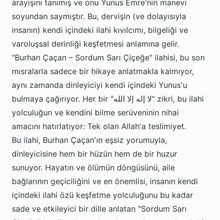
arayışını tanımış ve onu Yunus Emre'nin manevi
soyundan saymıştır. Bu, dervişin (ve dolayısıyla
insanın) kendi içindeki ilahi kıvılcımı, bilgeliği ve
varoluşsal derinliği keşfetmesi anlamına gelir.
"Burhan Çaçan – Sordum Sarı Çiçeğe" ilahisi, bu son
mısralarla sadece bir hikaye anlatmakla kalmıyor,
aynı zamanda dinleyiciyi kendi içindeki Yunus'u
bulmaya çağırıyor. Her bir "لا إله إلا الله" zikri, bu ilahi
yolculuğun ve kendini bilme serüveninin nihai
amacını hatırlatıyor: Tek olan Allah'a teslimiyet.
Bu ilahi, Burhan Çaçan'ın eşsiz yorumuyla,
dinleyicisine hem bir hüzün hem de bir huzur
sunuyor. Hayatın ve ölümün döngüsünü, aile
bağlarının geçiciliğini ve en önemlisi, insanın kendi
içindeki ilahi özü keşfetme yolculuğunu bu kadar
sade ve etkileyici bir dille anlatan "Sordum Sarı