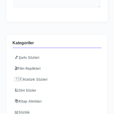
Kategoriler
🎵
Şarkı Sözleri
🎬
Film Replikleri
🇹🇷
Atatürk Sözleri
🕌
Dini Sözler
📚
Kitap Alıntıları
📖
Sözlük