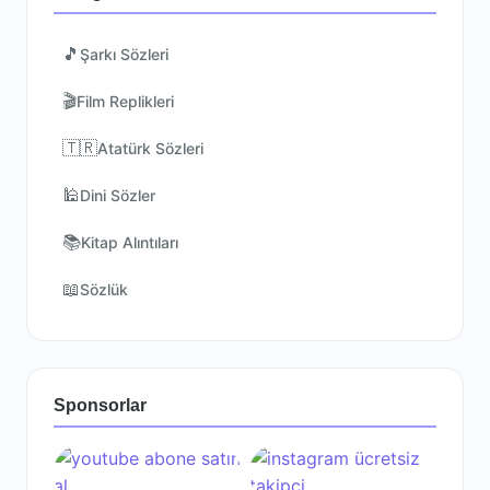
🎵
Şarkı Sözleri
🎬
Film Replikleri
🇹🇷
Atatürk Sözleri
🕌
Dini Sözler
📚
Kitap Alıntıları
📖
Sözlük
Sponsorlar