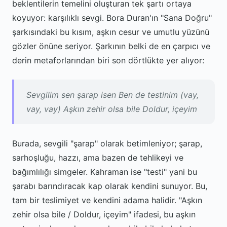
beklentilerin temelini oluşturan tek şartı ortaya
koyuyor: karşılıklı sevgi. Bora Duran'ın "Sana Doğru"
şarkısındaki bu kısım, aşkın cesur ve umutlu yüzünü
gözler önüne seriyor. Şarkının belki de en çarpıcı ve
derin metaforlarından biri son dörtlükte yer alıyor:
Sevgilim sen şarap isen Ben de testinim (vay,
vay, vay) Aşkın zehir olsa bile Doldur, içeyim
Burada, sevgili "şarap" olarak betimleniyor; şarap,
sarhoşluğu, hazzı, ama bazen de tehlikeyi ve
bağımlılığı simgeler. Kahraman ise "testi" yani bu
şarabı barındıracak kap olarak kendini sunuyor. Bu,
tam bir teslimiyet ve kendini adama halidir. "Aşkın
zehir olsa bile / Doldur, içeyim" ifadesi, bu aşkın