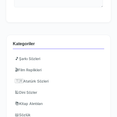
Kategoriler
🎵
Şarkı Sözleri
🎬
Film Replikleri
🇹🇷
Atatürk Sözleri
🕌
Dini Sözler
📚
Kitap Alıntıları
📖
Sözlük