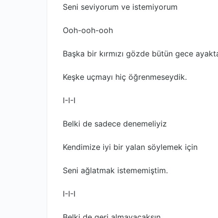
Seni seviyorum ve istemiyorum
Ooh-ooh-ooh
Başka bir kırmızı gözde bütün gece ayakt
Keşke uçmayı hiç öğrenmeseydik.
I-I-I
Belki de sadece denemeliyiz
Kendimize iyi bir yalan söylemek için
Seni ağlatmak istememiştim.
I-I-I
Belki de geri almayacaksın