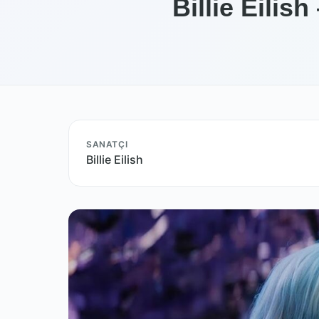
Billie Eilis
SANATÇI
Billie Eilish