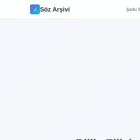
Söz Arşivi
♪
Şarkı S