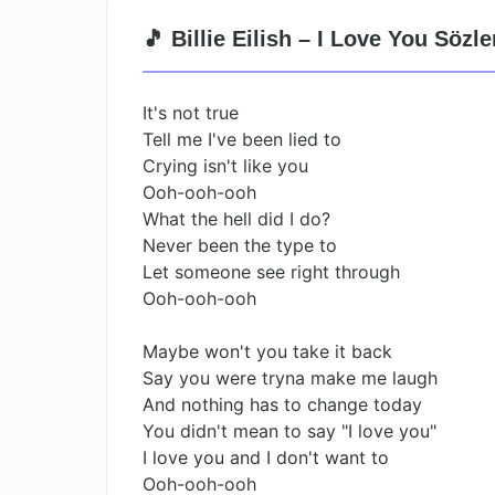
🎵 Billie Eilish – I Love You Sözle
It's not true
Tell me I've been lied to
Crying isn't like you
Ooh-ooh-ooh
What the hell did I do?
Never been the type to
Let someone see right through
Ooh-ooh-ooh
Maybe won't you take it back
Say you were tryna make me laugh
And nothing has to change today
You didn't mean to say "I love you"
I love you and I don't want to
Ooh-ooh-ooh