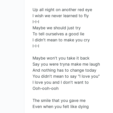
Up all night on another red eye
I wish we never learned to fly
I-I-I
Maybe we should just try
To tell ourselves a good lie
I didn't mean to make you cry
I-I-I
Maybe won't you take it back
Say you were tryna make me laugh
And nothing has to change today
You didn't mean to say "I love you"
I love you and I don't want to
Ooh-ooh-ooh
The smile that you gave me
Even when you felt like dying