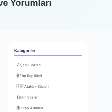
 ve Yorumları
Kategoriler
🎵
Şarkı Sözleri
🎬
Film Replikleri
🇹🇷
Atatürk Sözleri
🕌
Dini Sözler
📚
Kitap Alıntıları