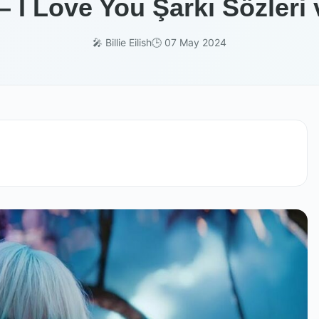
h – I Love You Şarkı Sözleri
🎤 Billie Eilish
🕒 07 May 2024