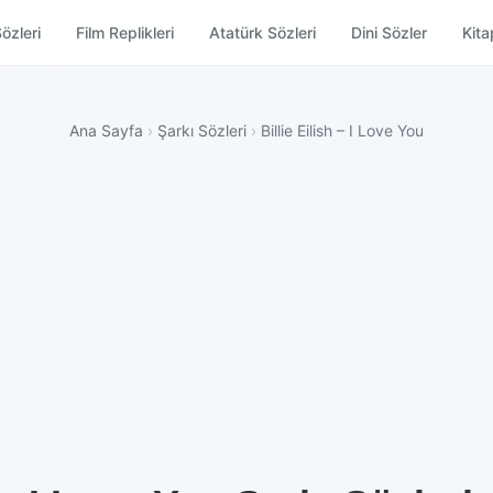
özleri
Film Replikleri
Atatürk Sözleri
Dini Sözler
Kitap
Ana Sayfa
›
Şarkı Sözleri
›
Billie Eilish – I Love You