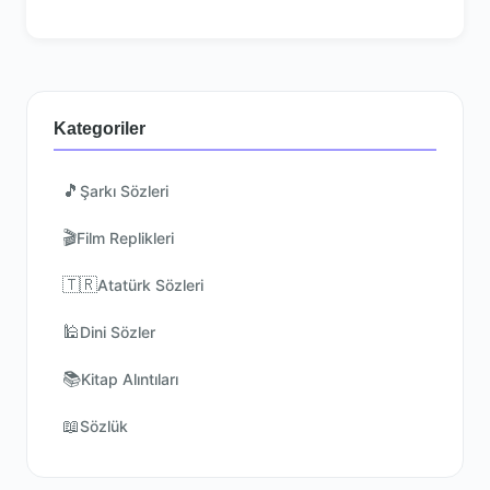
Kategoriler
🎵
Şarkı Sözleri
🎬
Film Replikleri
🇹🇷
Atatürk Sözleri
🕌
Dini Sözler
📚
Kitap Alıntıları
📖
Sözlük