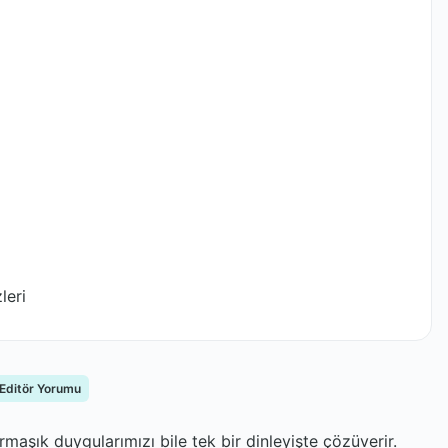
leri
 Editör Yorumu
rmaşık duygularımızı bile tek bir dinleyişte çözüverir.