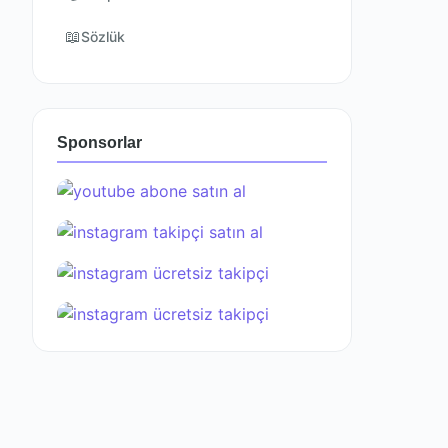
📖
Sözlük
Sponsorlar