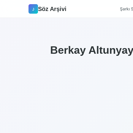
Söz Arşivi
♪
Şarkı S
Berkay Altunyay