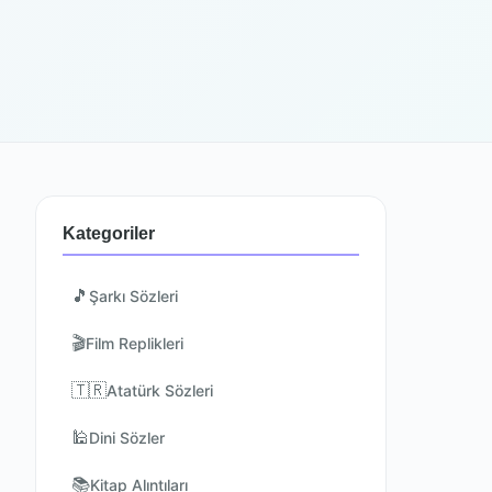
Kategoriler
🎵
Şarkı Sözleri
🎬
Film Replikleri
🇹🇷
Atatürk Sözleri
🕌
Dini Sözler
📚
Kitap Alıntıları