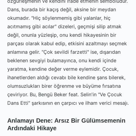
özgürleşmenin ve kendini ifade etmenin sembolüdür.
Dans, burada bir kaçış değil, aksine bir meydan
okumadır. "Hiç söylenmemiş gibi yalanlar, hiç
acıtmamış gibi acılar" dizeleri, geçmişi silip atmak
değil, onunla yüzleşip, onu kendi hikayesinin bir
parçası olarak kabul edip, etkisini azaltmayı seçmek
anlamına gelir. "Çok sevildi farzetti" ise, dışarıdan
beklenen sevgiyi bulamayınca, onu kendi içinde
yaratma, kendine değer verme eylemidir. Çocuk,
ihanetlerden aldığı cevabı bile kendine şans bilerek,
olumsuzlukları birer öğrenme ve büyüme fırsatına
çeviriyor. Bu, Bengü Beker feat. Selin'in "Ve Çocuk
Dans Etti" şarkısının en çarpıcı ve ilham verici mesajı.
Anlamayı Dene: Arsız Bir Gülümsemenin
Ardındaki Hikaye