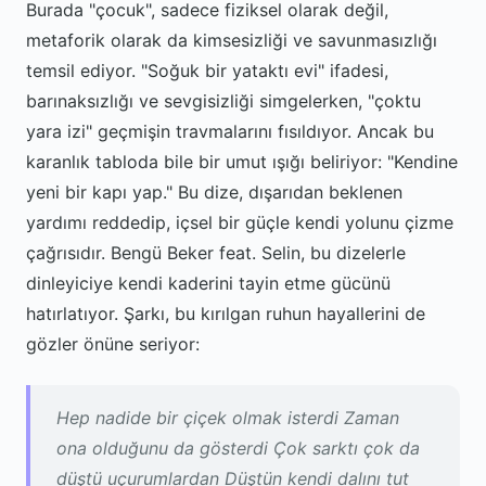
Burada "çocuk", sadece fiziksel olarak değil,
metaforik olarak da kimsesizliği ve savunmasızlığı
temsil ediyor. "Soğuk bir yataktı evi" ifadesi,
barınaksızlığı ve sevgisizliği simgelerken, "çoktu
yara izi" geçmişin travmalarını fısıldıyor. Ancak bu
karanlık tabloda bile bir umut ışığı beliriyor: "Kendine
yeni bir kapı yap." Bu dize, dışarıdan beklenen
yardımı reddedip, içsel bir güçle kendi yolunu çizme
çağrısıdır. Bengü Beker feat. Selin, bu dizelerle
dinleyiciye kendi kaderini tayin etme gücünü
hatırlatıyor. Şarkı, bu kırılgan ruhun hayallerini de
gözler önüne seriyor:
Hep nadide bir çiçek olmak isterdi Zaman
ona olduğunu da gösterdi Çok sarktı çok da
düştü uçurumlardan Düştün kendi dalını tut