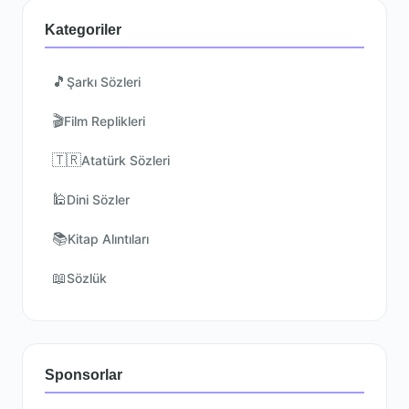
Kategoriler
🎵
Şarkı Sözleri
🎬
Film Replikleri
🇹🇷
Atatürk Sözleri
🕌
Dini Sözler
📚
Kitap Alıntıları
📖
Sözlük
Sponsorlar