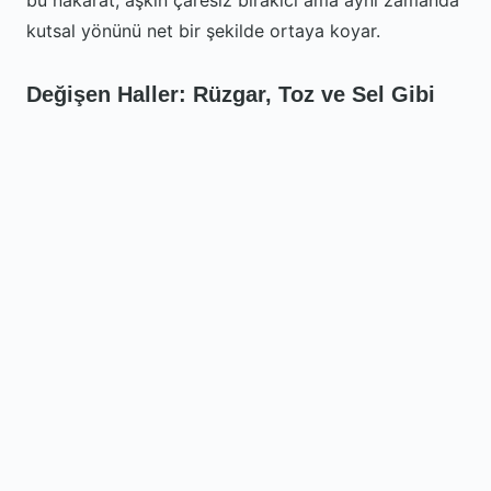
bu nakarat, aşkın çaresiz bırakıcı ama aynı zamanda
kutsal yönünü net bir şekilde ortaya koyar.
Değişen Haller: Rüzgar, Toz ve Sel Gibi