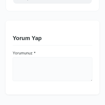
Yorum Yap
Yorumunuz
*