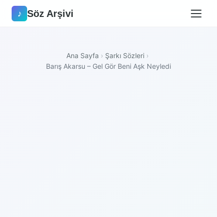
Söz Arşivi
♪
Ana Sayfa
›
Şarkı Sözleri
›
Barış Akarsu – Gel Gör Beni Aşk Neyledi