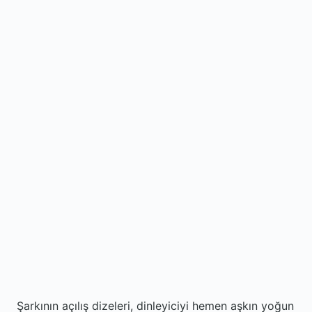
Şarkının açılış dizeleri, dinleyiciyi hemen aşkın yoğun