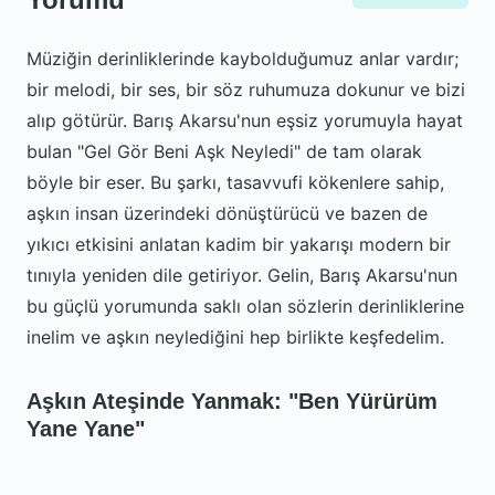
Müziğin derinliklerinde kaybolduğumuz anlar vardır;
bir melodi, bir ses, bir söz ruhumuza dokunur ve bizi
alıp götürür. Barış Akarsu'nun eşsiz yorumuyla hayat
bulan "Gel Gör Beni Aşk Neyledi" de tam olarak
böyle bir eser. Bu şarkı, tasavvufi kökenlere sahip,
aşkın insan üzerindeki dönüştürücü ve bazen de
yıkıcı etkisini anlatan kadim bir yakarışı modern bir
tınıyla yeniden dile getiriyor. Gelin, Barış Akarsu'nun
bu güçlü yorumunda saklı olan sözlerin derinliklerine
inelim ve aşkın neylediğini hep birlikte keşfedelim.
Aşkın Ateşinde Yanmak: "Ben Yürürüm
Yane Yane"