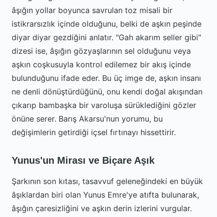
âşığın yollar boyunca savrulan toz misali bir
istikrarsızlık içinde olduğunu, belki de aşkın peşinde
diyar diyar gezdiğini anlatır. "Gah akarım seller gibi"
dizesi ise, âşığın gözyaşlarının sel olduğunu veya
aşkın coşkusuyla kontrol edilemez bir akış içinde
bulunduğunu ifade eder. Bu üç imge de, aşkın insanı
ne denli dönüştürdüğünü, onu kendi doğal akışından
çıkarıp bambaşka bir varoluşa sürüklediğini gözler
önüne serer. Barış Akarsu'nun yorumu, bu
değişimlerin getirdiği içsel fırtınayı hissettirir.
Yunus'un Mirası ve Biçare Aşık
Şarkının son kıtası, tasavvuf geleneğindeki en büyük
âşıklardan biri olan Yunus Emre'ye atıfta bulunarak,
âşığın çaresizliğini ve aşkın derin izlerini vurgular.