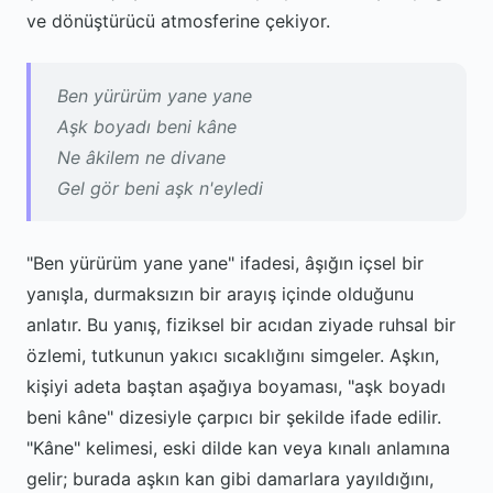
ve dönüştürücü atmosferine çekiyor.
Ben yürürüm yane yane
Aşk boyadı beni kâne
Ne âkilem ne divane
Gel gör beni aşk n'eyledi
"Ben yürürüm yane yane" ifadesi, âşığın içsel bir
yanışla, durmaksızın bir arayış içinde olduğunu
anlatır. Bu yanış, fiziksel bir acıdan ziyade ruhsal bir
özlemi, tutkunun yakıcı sıcaklığını simgeler. Aşkın,
kişiyi adeta baştan aşağıya boyaması, "aşk boyadı
beni kâne" dizesiyle çarpıcı bir şekilde ifade edilir.
"Kâne" kelimesi, eski dilde kan veya kınalı anlamına
gelir; burada aşkın kan gibi damarlara yayıldığını,