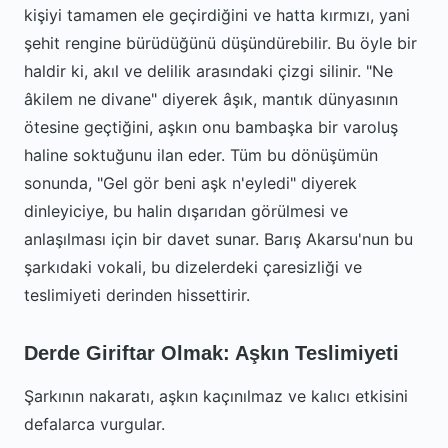
kişiyi tamamen ele geçirdiğini ve hatta kırmızı, yani
şehit rengine bürüdüğünü düşündürebilir. Bu öyle bir
haldir ki, akıl ve delilik arasındaki çizgi silinir. "Ne
âkilem ne divane" diyerek âşık, mantık dünyasının
ötesine geçtiğini, aşkın onu bambaşka bir varoluş
haline soktuğunu ilan eder. Tüm bu dönüşümün
sonunda, "Gel gör beni aşk n'eyledi" diyerek
dinleyiciye, bu halin dışarıdan görülmesi ve
anlaşılması için bir davet sunar. Barış Akarsu'nun bu
şarkıdaki vokali, bu dizelerdeki çaresizliği ve
teslimiyeti derinden hissettirir.
Derde Giriftar Olmak: Aşkın Teslimiyeti
Şarkının nakaratı, aşkın kaçınılmaz ve kalıcı etkisini
defalarca vurgular.