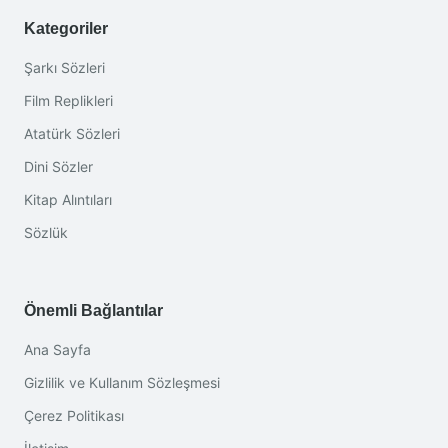
Kategoriler
Şarkı Sözleri
Film Replikleri
Atatürk Sözleri
Dini Sözler
Kitap Alıntıları
Sözlük
Önemli Bağlantılar
Ana Sayfa
Gizlilik ve Kullanım Sözleşmesi
Çerez Politikası