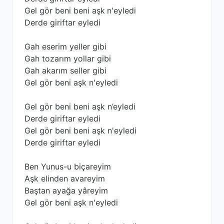
Gel gör beni beni aşk n'eyledi
Derde giriftar eyledi
Gah eserim yeller gibi
Gah tozarım yollar gibi
Gah akarım seller gibi
Gel gör beni aşk n'eyledi
Gel gör beni beni aşk n’eyledi
Derde giriftar eyledi
Gel gör beni beni aşk n'eyledi
Derde giriftar eyledi
Ben Yunus-u biçareyim
Aşk elinden avareyim
Baştan ayağa yâreyim
Gel gör beni aşk n'eyledi