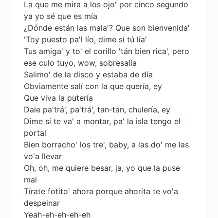
La que me mira a los ojo' por cinco segundo
ya yo sé que es mía
¿Dónde están las mala'? Que son bienvenida'
'Toy puesto pa'l lío, dime si tú lía'
Tus amiga' y to' el corillo 'tán bien rica', pero
ese culo tuyo, wow, sobresalía
Salimo' de la disco y estaba de día
Obviamente salí con la que quería, ey
Que viva la putería
Dale pa'trá', pa'trá', tan-tan, chulería, ey
Dime si te va' a montar, pa' la isla tengo el
portal
Bien borracho' los tre', baby, a las do' me las
vo'a llevar
Oh, oh, me quiere besar, ja, yo que la puse
mal
Tírate fotito' ahora porque ahorita te vo'a
despeinar
Yeah-eh-eh-eh-eh