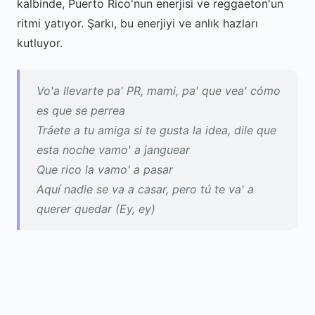
kalbinde, Puerto Rico'nun enerjisi ve reggaeton'un
ritmi yatıyor. Şarkı, bu enerjiyi ve anlık hazları
kutluyor.
Vo'a llevarte pa' PR, mami, pa' que vea' cómo
es que se perrea
Tráete a tu amiga si te gusta la idea, dile que
esta noche vamo' a janguear
Que rico la vamo' a pasar
Aquí nadie se va a casar, pero tú te va' a
querer quedar (Ey, ey)