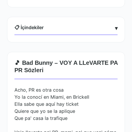
📋 İçindekiler
▾
🎵 Bad Bunny – VOY A LLeVARTE PA
PR Sözleri
Acho, PR es otra cosa
Yo la conocí en Miami, en Brickell
Ella sabe que aquí hay ticket
Quiere que yo se la aplique
Que pa' casa la trafique