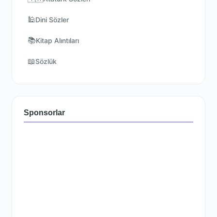
🕌
Dini Sözler
📚
Kitap Alıntıları
📖
Sözlük
Sponsorlar