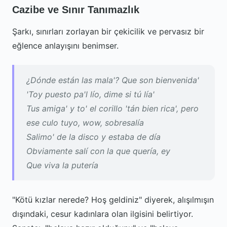
Cazibe ve Sınır Tanımazlık
Şarkı, sınırları zorlayan bir çekicilik ve pervasız bir
eğlence anlayışını benimser.
¿Dónde están las mala'? Que son bienvenida'
'Toy puesto pa'l lío, dime si tú lía'
Tus amiga' y to' el corillo 'tán bien rica', pero
ese culo tuyo, wow, sobresalía
Salimo' de la disco y estaba de día
Obviamente salí con la que quería, ey
Que viva la putería
"Kötü kızlar nerede? Hoş geldiniz" diyerek, alışılmışın
dışındaki, cesur kadınlara olan ilgisini belirtiyor.