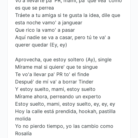
Vo'a llevarte pa' PR, mami, pa' que vea' cómo
es que se perrea
Tráete a tu amiga si te gusta la idea, dile que
esta noche vamo' a janguear
Que rico la vamo' a pasar
Aquí nadie se va a casar, pero tú te va' a
querer quedar (Ey, ey)
Aprovecha, quе estoy soltero (Ay), single
Míramе mal si quiere' que te singue
Te vo'a llevar pa' PR to' el finde
Despué' de mí va' a borrar Tinder
Y estoy suelto, mami, estoy suelto
Mírame ahora, perreando un experto
Estoy suelto, mami, estoy suelto, ey, ey, ey
Hoy la calle está prendida, hookah, pastilla
molida
Yo no pierdo tiempo, yo las cambio como
Rosalía