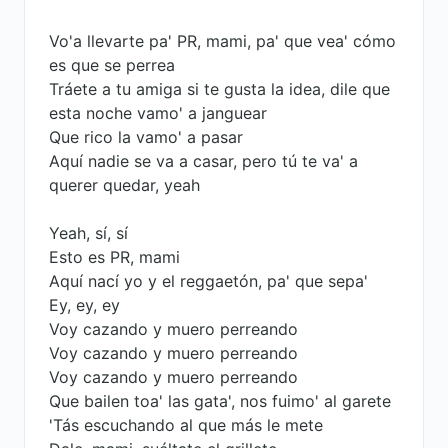
Vo'a llevarte pa' PR, mami, pa' que vea' cómo
es que se perrea
Tráete a tu amiga si te gusta la idea, dile que
esta noche vamo' a janguear
Que rico la vamo' a pasar
Aquí nadie se va a casar, pero tú te va' a
querer quedar, yeah
Yeah, sí, sí
Esto es PR, mami
Aquí nací yo y el reggaetón, pa' que sepa'
Ey, ey, ey
Voy cazando y muero perreando
Voy cazando y muero perreando
Voy cazando y muero perreando
Que bailen toa' las gata', nos fuimo' al garete
'Tás escuchando al que más le mete