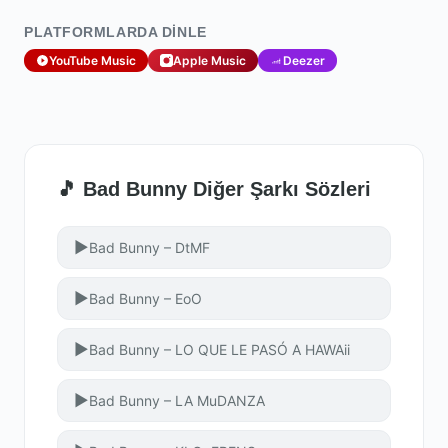
PLATFORMLARDA DINLE
YouTube Music
Apple Music
Deezer
🎵 Bad Bunny Diğer Şarkı Sözleri
▶
Bad Bunny – DtMF
▶
Bad Bunny – EoO
▶
Bad Bunny – LO QUE LE PASÓ A HAWAii
▶
Bad Bunny – LA MuDANZA