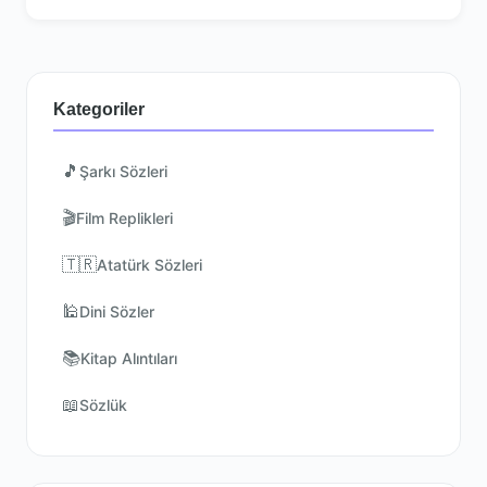
Kategoriler
🎵
Şarkı Sözleri
🎬
Film Replikleri
🇹🇷
Atatürk Sözleri
🕌
Dini Sözler
📚
Kitap Alıntıları
📖
Sözlük