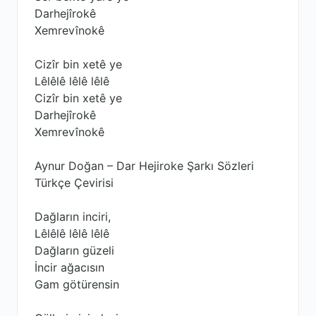
Darhejîrokê
Xemrevînokê
Cizîr bin xetê ye
Lêlêlê lêlê lêlê
Cizîr bin xetê ye
Darhejîrokê
Xemrevînokê
Aynur Doğan – Dar Hejiroke Şarkı Sözleri
Türkçe Çevirisi
Dağların inciri,
Lêlêlê lêlê lêlê
Dağların güzeli
İncir ağacısın
Gam götürensin