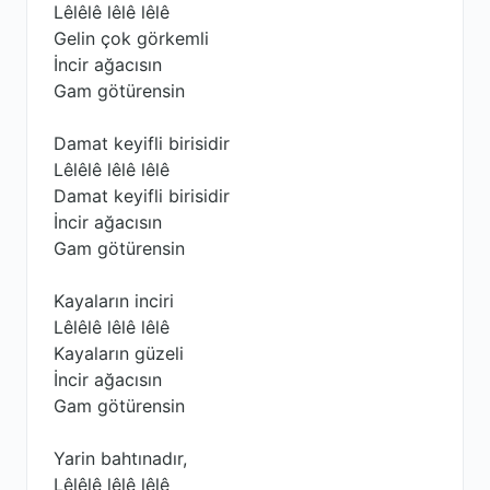
Lêlêlê lêlê lêlê
Gelin çok görkemli
İncir ağacısın
Gam götürensin
Damat keyifli birisidir
Lêlêlê lêlê lêlê
Damat keyifli birisidir
İncir ağacısın
Gam götürensin
Kayaların inciri
Lêlêlê lêlê lêlê
Kayaların güzeli
İncir ağacısın
Gam götürensin
Yarin bahtınadır,
Lêlêlê lêlê lêlê