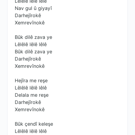
Lêlêlê lêlê lêlê
Nav gul û giyayî
Darhejîrokê
Xemrevînokê
Bûk dilê zava ye
Lêlêlê lêlê lêlê
Bûk dilê zava ye
Darhejîrokê
Xemrevînokê
Hejîra me reşe
Lêlêlê lêlê lêlê
Delala me reşe
Darhejîrokê
Xemrevînokê
Bûk çendî keleşe
Lêlêlê lêlê lêlê