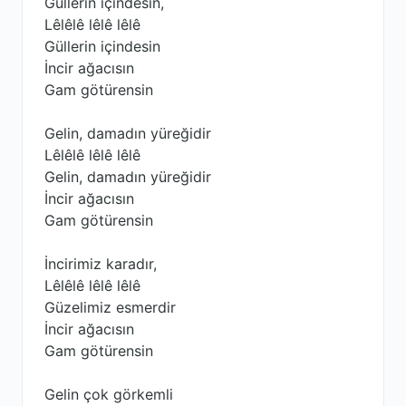
Güllerin içindesin,
Lêlêlê lêlê lêlê
Güllerin içindesin
İncir ağacısın
Gam götürensin
Gelin, damadın yüreğidir
Lêlêlê lêlê lêlê
Gelin, damadın yüreğidir
İncir ağacısın
Gam götürensin
İncirimiz karadır,
Lêlêlê lêlê lêlê
Güzelimiz esmerdir
İncir ağacısın
Gam götürensin
Gelin çok görkemli