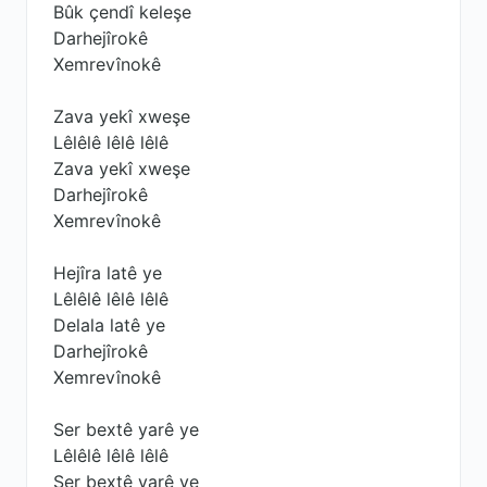
Bûk çendî keleşe
Darhejîrokê
Xemrevînokê
Zava yekî xweşe
Lêlêlê lêlê lêlê
Zava yekî xweşe
Darhejîrokê
Xemrevînokê
Hejîra latê ye
Lêlêlê lêlê lêlê
Delala latê ye
Darhejîrokê
Xemrevînokê
Ser bextê yarê ye
Lêlêlê lêlê lêlê
Ser bextê yarê ye