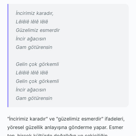
İncirimiz karadır,
Lêlêlê lêlê lêlê
Güzelimiz esmerdir
İncir ağacısın
Gam götürensin
Gelin çok görkemli
Lêlêlê lêlê lêlê
Gelin çok görkemli
İncir ağacısın
Gam götürensin
"İncirimiz karadır" ve "güzelimiz esmerdir" ifadeleri,
yöresel güzellik anlayışına gönderme yapar. Esmer
ten, birçok kültürde doğallığın ve çekiciliğin