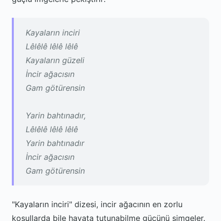
Kayaların inciri
Lêlêlê lêlê lêlê
Kayaların güzeli
İncir ağacısın
Gam götürensin
Yarin bahtınadır,
Lêlêlê lêlê lêlê
Yarin bahtınadır
İncir ağacısın
Gam götürensin
"Kayaların inciri" dizesi, incir ağacının en zorlu
koşullarda bile hayata tutunabilme gücünü simgeler.