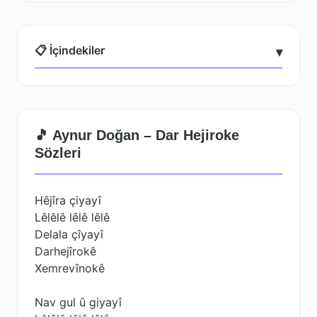
📋 İçindekiler
▾
🎵 Aynur Doğan – Dar Hejiroke
Sözleri
Hêjîra çiyayî
Lêlêlê lêlê lêlê
Delala çîyayî
Darhejîrokê
Xemrevînokê
Nav gul û giyayî