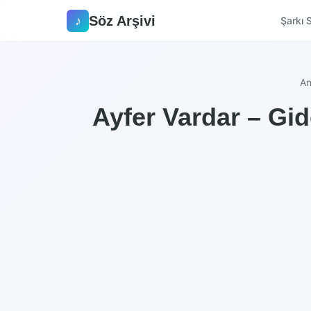
Söz Arşivi
♪
Şarkı S
An
Ayfer Vardar – Gi