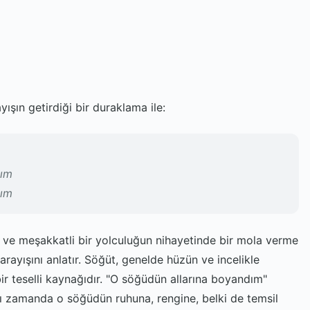
yışın getirdiği bir duraklama ile:
dım
dım
 ve meşakkatli bir yolculuğun nihayetinde bir mola verme
 arayışını anlatır. Söğüt, genelde hüzün ve incelikle
 bir teselli kaynağıdır. "O söğüdün allarına boyandım"
ynı zamanda o söğüdün ruhuna, rengine, belki de temsil