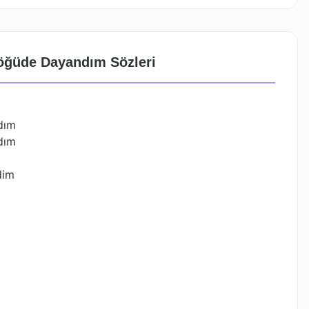
Söğüde Dayandım Sözleri
dım
dım
dim