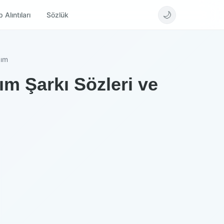
🌙
 Alıntıları
Sözlük
dım
m Şarkı Sözleri ve