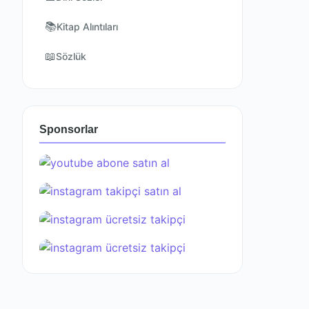
📚
Kitap Alıntıları
📖
Sözlük
Sponsorlar