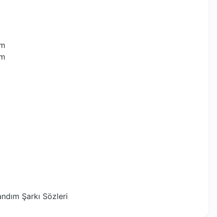
ım
ım
ndım Şarkı Sözleri