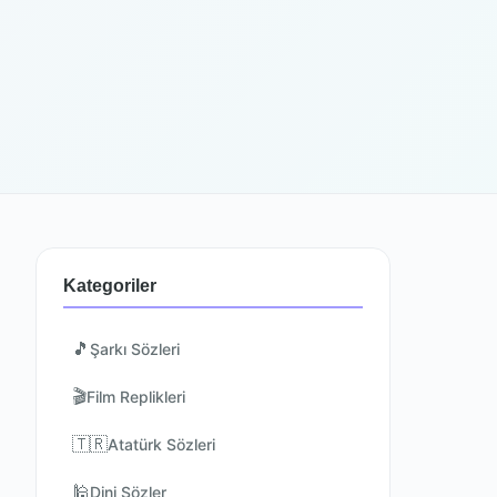
Kategoriler
🎵
Şarkı Sözleri
🎬
Film Replikleri
🇹🇷
Atatürk Sözleri
🕌
Dini Sözler