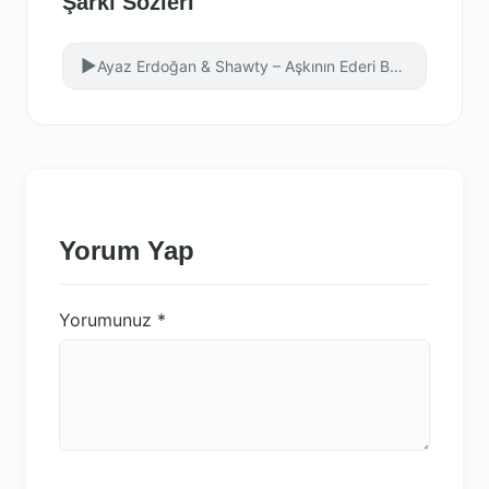
Şarkı Sözleri
▶
Ayaz Erdoğan & Shawty – Aşkının Ederi Bu Mu
Yorum Yap
Yorumunuz
*