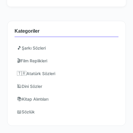
Kategoriler
🎵
Şarkı Sözleri
🎬
Film Replikleri
🇹🇷
Atatürk Sözleri
🕌
Dini Sözler
📚
Kitap Alıntıları
📖
Sözlük