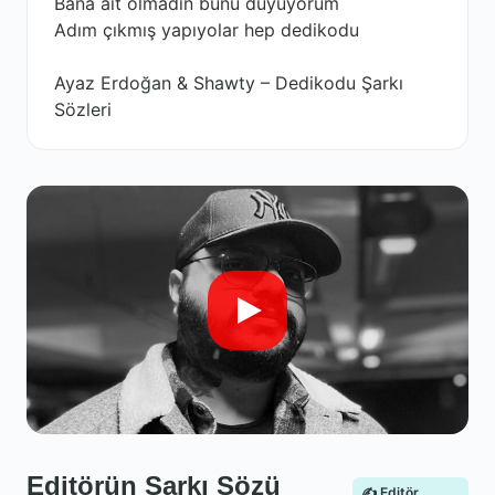
Bana ait olmadın bunu duyuyorum
Adım çıkmış yapıyolar hep dedikodu
Ayaz Erdoğan & Shawty – Dedikodu Şarkı
Sözleri
Editörün Şarkı Sözü
✍️ Editör