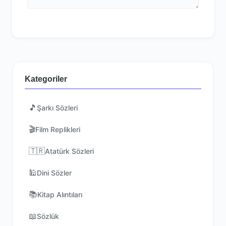
Kategoriler
🎵
Şarkı Sözleri
🎬
Film Replikleri
🇹🇷
Atatürk Sözleri
🕌
Dini Sözler
📚
Kitap Alıntıları
📖
Sözlük