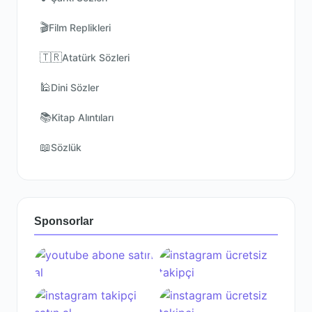
🎬
Film Replikleri
🇹🇷
Atatürk Sözleri
🕌
Dini Sözler
📚
Kitap Alıntıları
📖
Sözlük
Sponsorlar