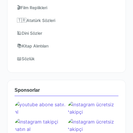
🎬
Film Replikleri
🇹🇷
Atatürk Sözleri
🕌
Dini Sözler
📚
Kitap Alıntıları
📖
Sözlük
Sponsorlar