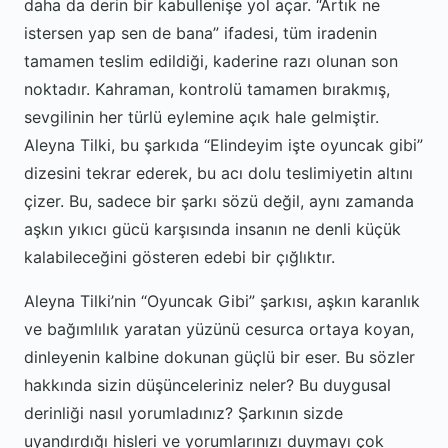
daha da derin bir kabullenişe yol açar. “Artık ne
istersen yap sen de bana” ifadesi, tüm iradenin
tamamen teslim edildiği, kaderine razı olunan son
noktadır. Kahraman, kontrolü tamamen bırakmış,
sevgilinin her türlü eylemine açık hale gelmiştir.
Aleyna Tilki, bu şarkıda “Elindeyim işte oyuncak gibi”
dizesini tekrar ederek, bu acı dolu teslimiyetin altını
çizer. Bu, sadece bir şarkı sözü değil, aynı zamanda
aşkın yıkıcı gücü karşısında insanın ne denli küçük
kalabileceğini gösteren edebi bir çığlıktır.
Aleyna Tilki’nin “Oyuncak Gibi” şarkısı, aşkın karanlık
ve bağımlılık yaratan yüzünü cesurca ortaya koyan,
dinleyenin kalbine dokunan güçlü bir eser. Bu sözler
hakkında sizin düşünceleriniz neler? Bu duygusal
derinliği nasıl yorumladınız? Şarkının sizde
uyandırdığı hisleri ve yorumlarınızı duymayı çok