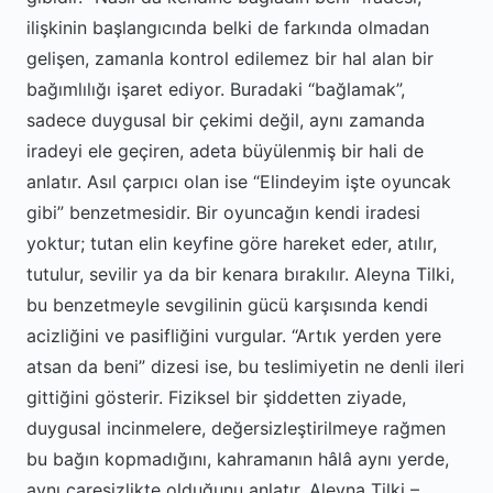
ilişkinin başlangıcında belki de farkında olmadan
gelişen, zamanla kontrol edilemez bir hal alan bir
bağımlılığı işaret ediyor. Buradaki “bağlamak”,
sadece duygusal bir çekimi değil, aynı zamanda
iradeyi ele geçiren, adeta büyülenmiş bir hali de
anlatır. Asıl çarpıcı olan ise “Elindeyim işte oyuncak
gibi” benzetmesidir. Bir oyuncağın kendi iradesi
yoktur; tutan elin keyfine göre hareket eder, atılır,
tutulur, sevilir ya da bir kenara bırakılır. Aleyna Tilki,
bu benzetmeyle sevgilinin gücü karşısında kendi
acizliğini ve pasifliğini vurgular. “Artık yerden yere
atsan da beni” dizesi ise, bu teslimiyetin ne denli ileri
gittiğini gösterir. Fiziksel bir şiddetten ziyade,
duygusal incinmelere, değersizleştirilmeye rağmen
bu bağın kopmadığını, kahramanın hâlâ aynı yerde,
aynı çaresizlikte olduğunu anlatır. Aleyna Tilki –