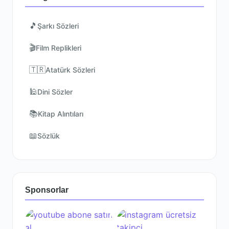
🎵
Şarkı Sözleri
🎬
Film Replikleri
🇹🇷
Atatürk Sözleri
🕌
Dini Sözler
📚
Kitap Alıntıları
📖
Sözlük
Sponsorlar