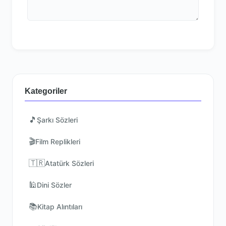
Kategoriler
🎵
Şarkı Sözleri
🎬
Film Replikleri
🇹🇷
Atatürk Sözleri
🕌
Dini Sözler
📚
Kitap Alıntıları