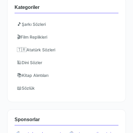
Kategoriler
🎵
Şarkı Sözleri
🎬
Film Replikleri
🇹🇷
Atatürk Sözleri
🕌
Dini Sözler
📚
Kitap Alıntıları
📖
Sözlük
Sponsorlar