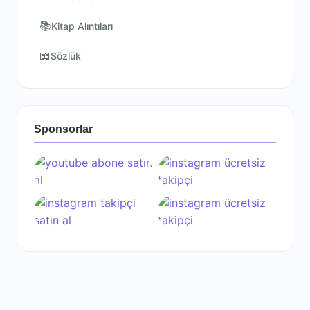
📚
Kitap Alıntıları
📖
Sözlük
Sponsorlar