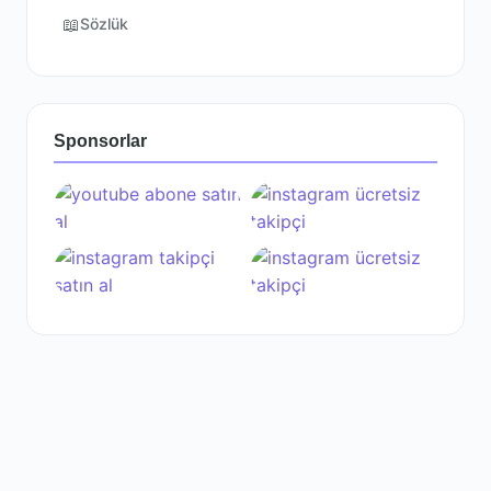
📖
Sözlük
Sponsorlar