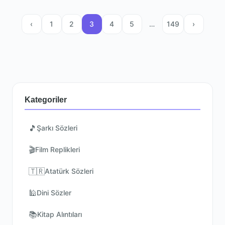
Yazı sayfalaması
‹
1
2
3
4
5
…
149
›
Kategoriler
🎵
Şarkı Sözleri
🎬
Film Replikleri
🇹🇷
Atatürk Sözleri
🕌
Dini Sözler
📚
Kitap Alıntıları