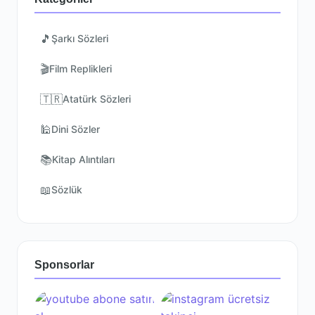
🎵
Şarkı Sözleri
🎬
Film Replikleri
🇹🇷
Atatürk Sözleri
🕌
Dini Sözler
📚
Kitap Alıntıları
📖
Sözlük
Sponsorlar