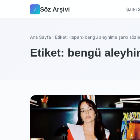
Söz Arşivi
♪
Şarkı S
Ana Sayfa
›
Etiket: <span>bengü aleyhime şarkı sözl
Etiket: bengü aleyhi