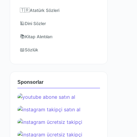
🇹🇷
Atatürk Sözleri
🕌
Dini Sözler
📚
Kitap Alıntıları
📖
Sözlük
Sponsorlar